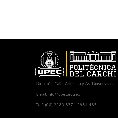
Dirección: Calle Antisana y Av. Universitaria
Email: info@upec.edu.ec
Telf: (06) 2980 837 - 2984 435