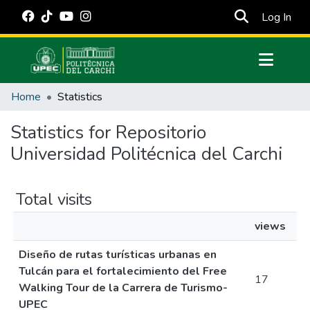
(cur
Log In
Communities & Collections
Home
Statistics
All of DSpace
Statistics for Repositorio
Estadísticas Externas
Universidad Politécnica del Carchi
Manuales
Total visits
views
Diseño de rutas turísticas urbanas en
Tulcán para el fortalecimiento del Free
17
Walking Tour de la Carrera de Turismo-
UPEC