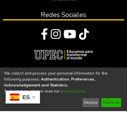
Redes Sociales
© Todos los derechos reservados 2023
We collect and process your personal information for the
following purposes:
Authentication, Preferences,
Universidad Politécnica Estatal del Carchi
Acknowledgement and Statistics
.
To learn more, please read our
privacy policy
.
Universidad Politécnica Estatal del Carchi | Acreditada por el
ES
CACES Resolución N°. 160-SE-33-CACES-2020
Customize
Decline
That's ok