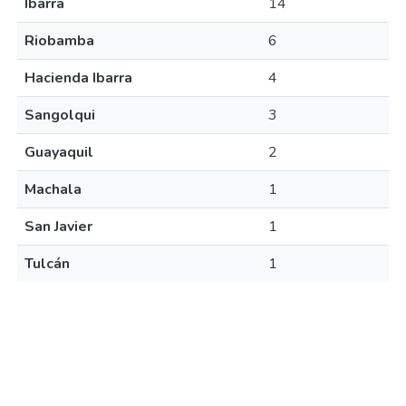
Ibarra
14
Riobamba
6
Hacienda Ibarra
4
Sangolqui
3
Guayaquil
2
Machala
1
San Javier
1
Tulcán
1