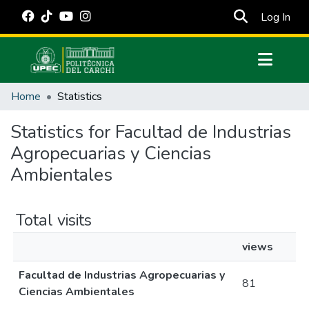
(cur
Log In
Communities & Collections
Home
Statistics
All of DSpace
Statistics for Facultad de Industrias
Estadísticas Externas
Agropecuarias y Ciencias
Manuales
Ambientales
Total visits
views
Facultad de Industrias Agropecuarias y
81
Ciencias Ambientales