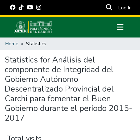
(cur
Log In
Communities & Collections
Home
Statistics
All of DSpace
Statistics for Análisis del
Estadísticas Externas
componente de Integridad del
Manuales
Gobierno Autónomo
Descentralizado Provincial del
Carchi para fomentar el Buen
Gobierno durante el período 2015-
2017
Total visits