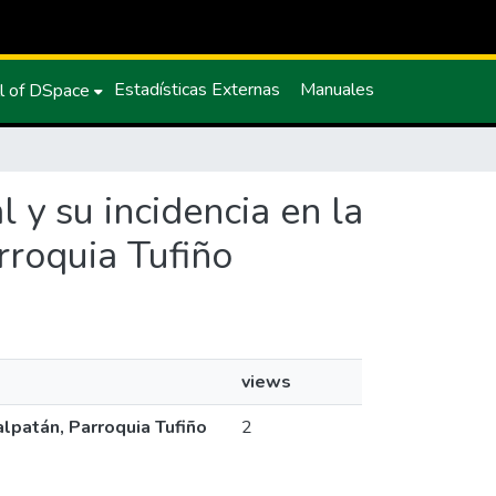
Estadísticas Externas
Manuales
l of DSpace
l y su incidencia en la
rroquia Tufiño
views
alpatán, Parroquia Tufiño
2