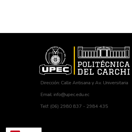
Dirección: Calle Antisana y Av. Universitaria
Email: info@upec.edu.ec
Telf: (06) 2980 837 - 2984 435