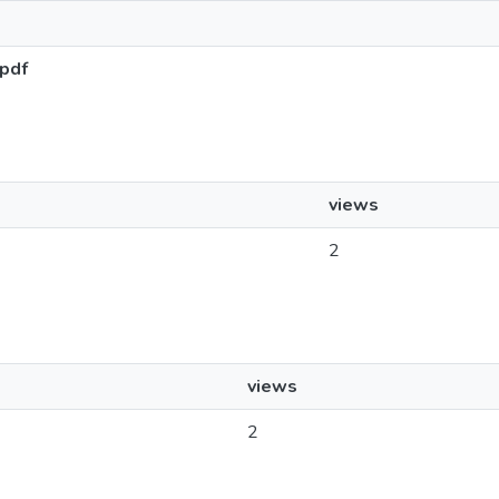
pdf
views
2
views
2