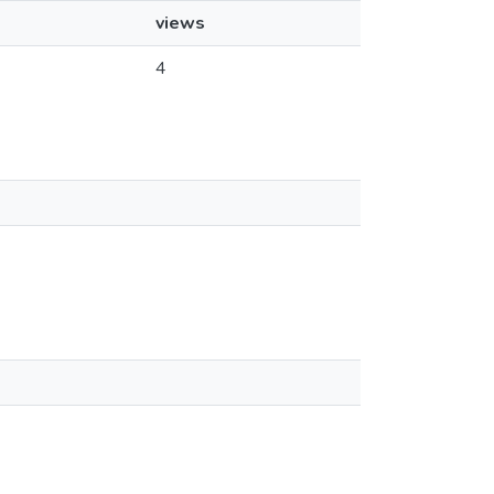
views
4