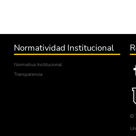
Normatividad Institucional
R
Normativa Institucional
Transparencia
© 
Un