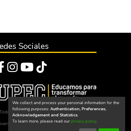
edes Sociales
We collect and process your personal information for the
following purposes:
Authentication, Preferences,
Todos los derechos reservados 2023
Acknowledgement and Statistics
.
To learn more, please read our
privacy policy
.
iversidad Politécnica Estatal del Carchi