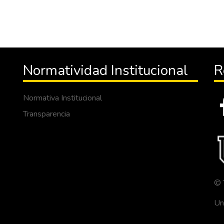
Normatividad Institucional
R
Normativa Institucional
Transparencia
© 
Un