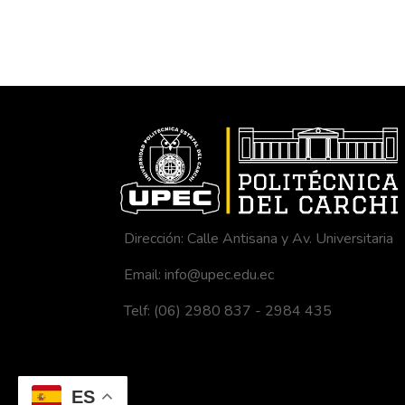
Dirección: Calle Antisana y Av. Universitaria
Email: info@upec.edu.ec
Telf: (06) 2980 837 - 2984 435
ES