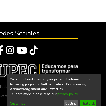
edes Sociales
We collect and process your personal information for the
following purposes:
Authentication, Preferences,
Todos los derechos reservados 2023
Acknowledgement and Statistics
.
To learn more, please read our
privacy policy
.
iversidad Politécnica Estatal del Carchi
Customize
Decline
That's ok