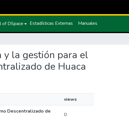
Estadísticas Externas
Manuales
l of DSpace
 y la gestión para el
ntralizado de Huaca
views
nomo Descentralizado de
0