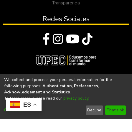
Transparencia
Redes Sociales
© Todos los derechos reservados 2023
We collect and process your personal information for the
following purposes:
Authentication, Preferences,
Universidad Politécnica Estatal del Carchi
Acknowledgement and Statistics
.
To learn more, please read our
privacy policy
.
Universidad Politécnica Estatal del Carchi | Acreditada por el
ES
CACES Resolución N°. 160-SE-33-CACES-2020
Customize
Decline
That's ok