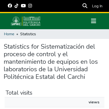
(cur
Log In
Communities & Collections
Home
Statistics
All of DSpace
Statistics for Sistematización del
Estadísticas Externas
proceso de control y el
Manuales
mantenimiento de equipos en los
laboratorios de la Universidad
Politécnica Estatal del Carchi
Total visits
views