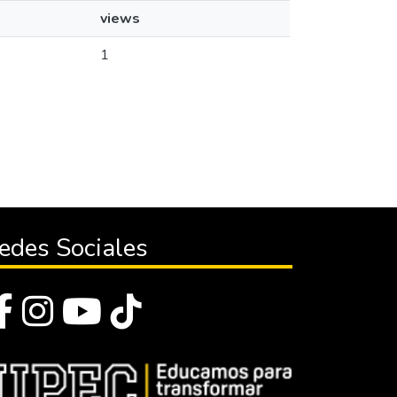
views
1
edes Sociales