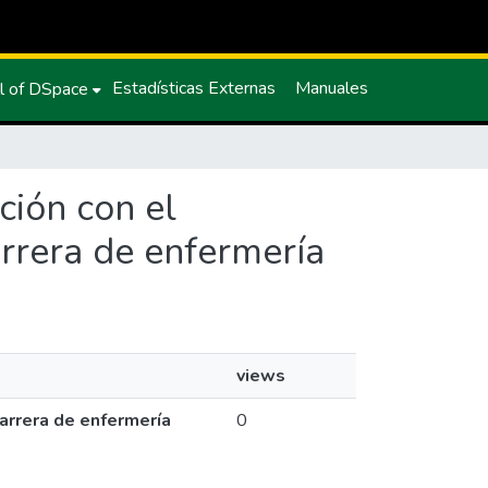
Estadísticas Externas
Manuales
l of DSpace
ación con el
arrera de enfermería
views
carrera de enfermería
0