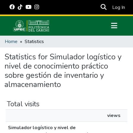
(cur
Log In
Communities & Collections
Home
Statistics
All of DSpace
Statistics for Simulador logístico y
Estadísticas Externas
nivel de conocimiento práctico
Manuales
sobre gestión de inventario y
almacenamiento
Total visits
views
Simulador logístico y nivel de