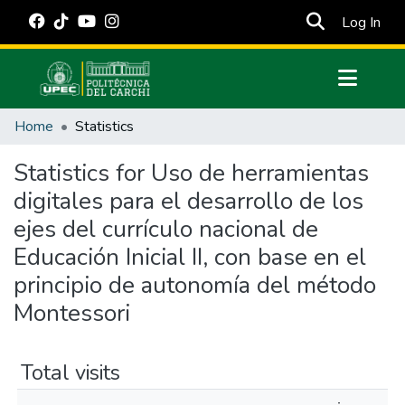
(cur
Log In
Communities & Collections
Home
Statistics
All of DSpace
Statistics for Uso de herramientas
Estadísticas Externas
digitales para el desarrollo de los
Manuales
ejes del currículo nacional de
Educación Inicial II, con base en el
principio de autonomía del método
Montessori
Total visits