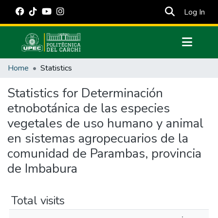
(cur
Log In
Communities & Collections
Home
Statistics
All of DSpace
Statistics for Determinación
Estadísticas Externas
etnobotánica de las especies
Manuales
vegetales de uso humano y animal
en sistemas agropecuarios de la
comunidad de Parambas, provincia
de Imbabura
Total visits