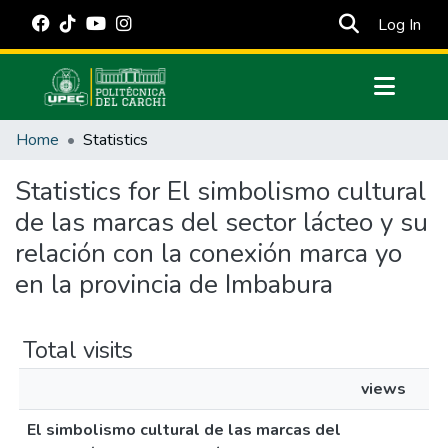
(cur
Log In
Communities & Collections
Home
Statistics
All of DSpace
Statistics for El simbolismo cultural
Estadísticas Externas
de las marcas del sector lácteo y su
Manuales
relación con la conexión marca yo
en la provincia de Imbabura
Total visits
views
El simbolismo cultural de las marcas del