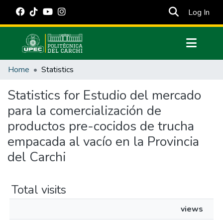
(cur
Log In
Communities & Collections
Home
Statistics
All of DSpace
Statistics for Estudio del mercado
Estadísticas Externas
para la comercialización de
Manuales
productos pre-cocidos de trucha
empacada al vacío en la Provincia
del Carchi
Total visits
views