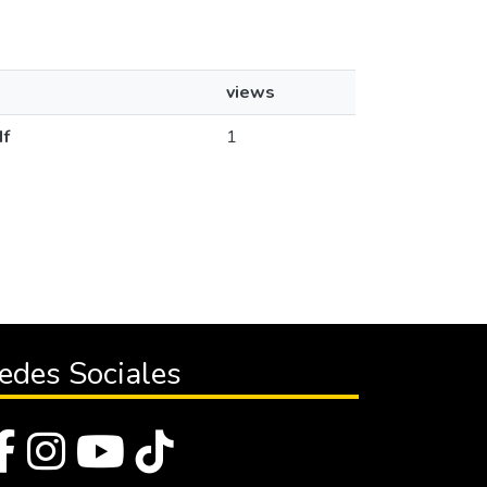
views
df
1
edes Sociales