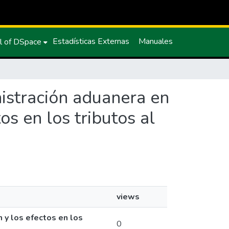
Estadísticas Externas
Manuales
l of DSpace
inistración aduanera en
os en los tributos al
views
n y los efectos en los
0