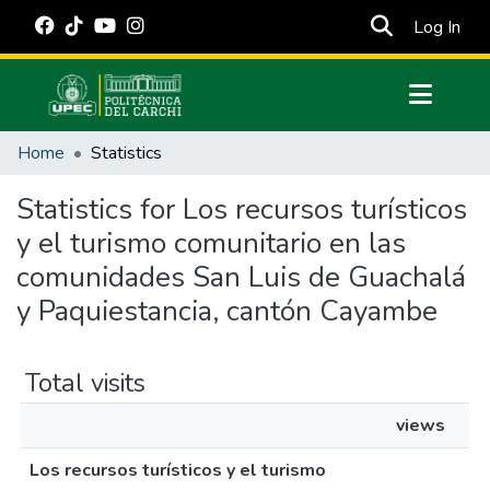
(cur
Log In
Communities & Collections
Home
Statistics
All of DSpace
Statistics for Los recursos turísticos
Estadísticas Externas
y el turismo comunitario en las
Manuales
comunidades San Luis de Guachalá
y Paquiestancia, cantón Cayambe
Total visits
views
Los recursos turísticos y el turismo