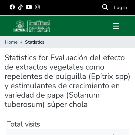
(cur
Log In
Communities & Collections
Home
Statistics
All of DSpace
Statistics for Evaluación del efecto
Estadísticas Externas
de extractos vegetales como
Manuales
repelentes de pulguilla (Epitrix spp)
y estimulantes de crecimiento en
variedad de papa (Solanum
tuberosum) súper chola
Total visits