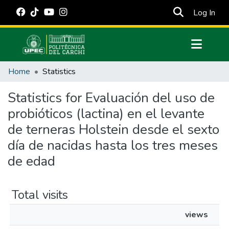
(cur
Log In
Communities & Collections
Home
Statistics
All of DSpace
Statistics for Evaluación del uso de
Estadísticas Externas
probióticos (lactina) en el levante
Manuales
de terneras Holstein desde el sexto
día de nacidas hasta los tres meses
de edad
Total visits
views