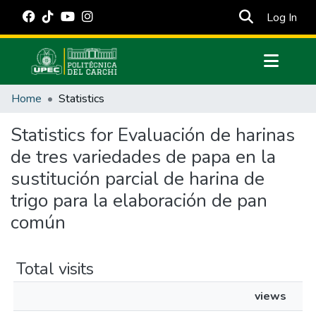
(cur
Log In
Communities & Collections
Home
Statistics
All of DSpace
Statistics for Evaluación de harinas
Estadísticas Externas
de tres variedades de papa en la
Manuales
sustitución parcial de harina de
trigo para la elaboración de pan
común
Total visits
views