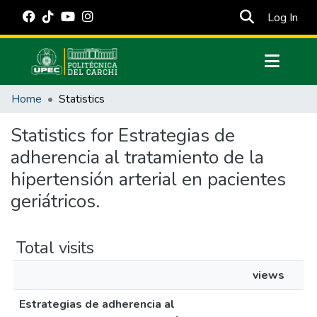
(cur
Log In
Communities & Collections
Home
Statistics
All of DSpace
Statistics for Estrategias de
Estadísticas Externas
adherencia al tratamiento de la
Manuales
hipertensión arterial en pacientes
geriátricos.
Total visits
views
Estrategias de adherencia al