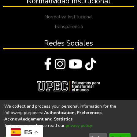
Normatividad Institucional
Normativa Institucional
Transparencia
Redes Sociales
© Todos los derechos reservados 2023
We collect and process your personal information for the
following purposes:
Authentication, Preferences,
Universidad Politécnica Estatal del Carchi
Acknowledgement and Statistics
.
To learn more, please read our
privacy policy
.
Universidad Politécnica Estatal del Carchi | Acreditada por el
ES