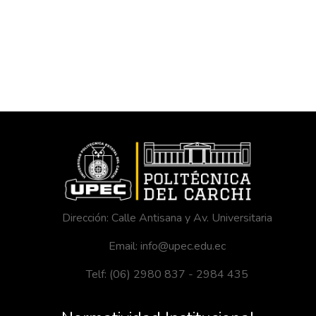
Dirección: Calle Antisana y Av. Universitaria
Email: info@upec.edu.ec
Telf: (06) 2980 837 - 2984 435