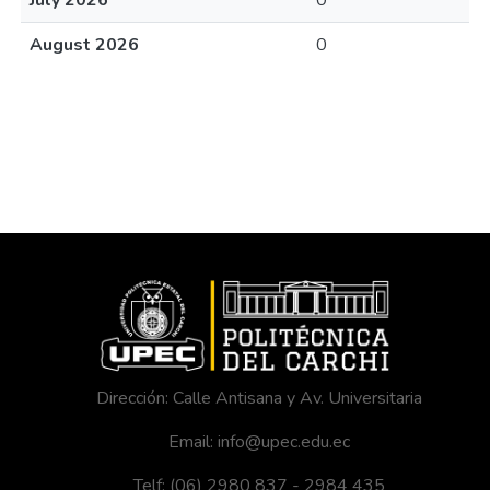
July 2026
0
August 2026
0
Dirección: Calle Antisana y Av. Universitaria
Email: info@upec.edu.ec
Telf: (06) 2980 837 - 2984 435