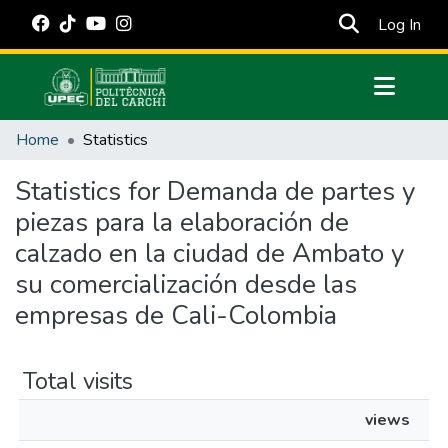
(cur
Log In
Communities & Collections
Home
Statistics
All of DSpace
Statistics for Demanda de partes y
Estadísticas Externas
piezas para la elaboración de
Manuales
calzado en la ciudad de Ambato y
su comercialización desde las
empresas de Cali-Colombia
Total visits
views