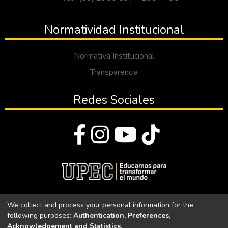
Normatividad Institucional
Normativa Institucional
Transparencia
Redes Sociales
© Todos los derechos reservados 2023
We collect and process your personal information for the
following purposes:
Authentication, Preferences,
Universidad Politécnica Estatal del Carchi
Acknowledgement and Statistics
.