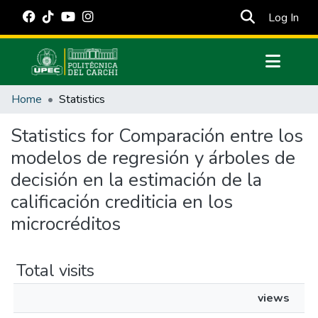
(cur
Log In
Communities & Collections
Home
Statistics
All of DSpace
Statistics for Comparación entre los
Estadísticas Externas
modelos de regresión y árboles de
Manuales
decisión en la estimación de la
calificación crediticia en los
microcréditos
Total visits
views