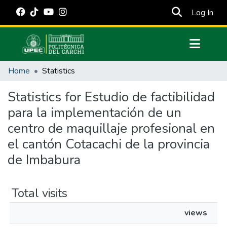
(cur
Log In
Communities & Collections
Home
Statistics
All of DSpace
Statistics for Estudio de factibilidad
Estadísticas Externas
para la implementación de un
Manuales
centro de maquillaje profesional en
el cantón Cotacachi de la provincia
de Imbabura
Total visits
views