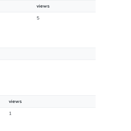
views
5
views
1