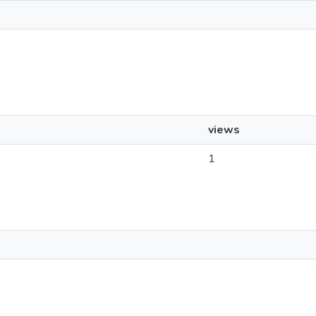
views
1