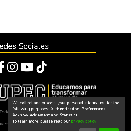
edes Sociales
We collect and process your personal information for the
following purposes:
Authentication, Preferences,
Todos los derechos reservados 2023
Acknowledgement and Statistics
.
To learn more, please read our
privacy policy
.
iversidad Politécnica Estatal del Carchi