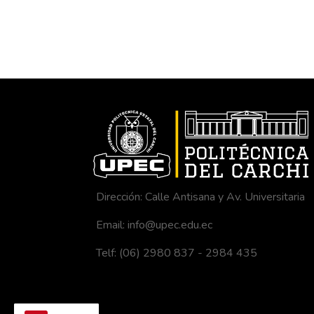
Dirección: Calle Antisana y Av. Universitaria
Email: info@upec.edu.ec
Telf: (06) 2980 837 - 2984 435