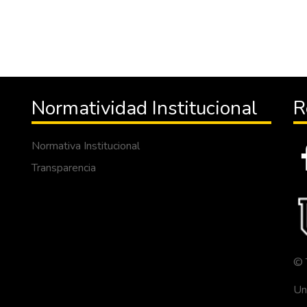
Normatividad Institucional
R
Normativa Institucional
Transparencia
© 
Un