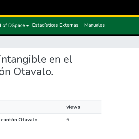
Estadísticas Externas
Manuales
l of DSpace
 intangible en el
ón Otavalo.
views
, cantón Otavalo.
6