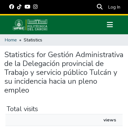
(cur
Log In
Communities & Collections
Home
Statistics
All of DSpace
Statistics for Gestión Administrativa
Estadísticas Externas
de la Delegación provincial de
Manuales
Trabajo y servicio público Tulcán y
su incidencia hacia un pleno
empleo
Total visits
views