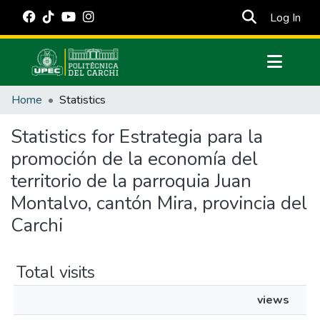
(cur
Log In
Communities & Collections
Home
Statistics
All of DSpace
Statistics for Estrategia para la
Estadísticas Externas
promoción de la economía del
Manuales
territorio de la parroquia Juan
Montalvo, cantón Mira, provincia del
Carchi
Total visits
views