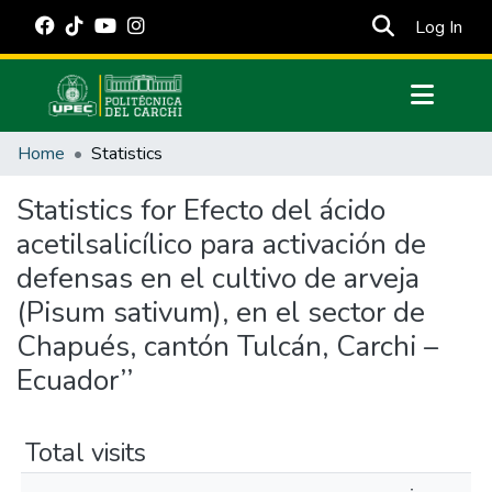
(cur
Log In
Communities & Collections
Home
Statistics
All of DSpace
Statistics for Efecto del ácido
Estadísticas Externas
acetilsalicílico para activación de
Manuales
defensas en el cultivo de arveja
(Pisum sativum), en el sector de
Chapués, cantón Tulcán, Carchi –
Ecuador’’
Total visits