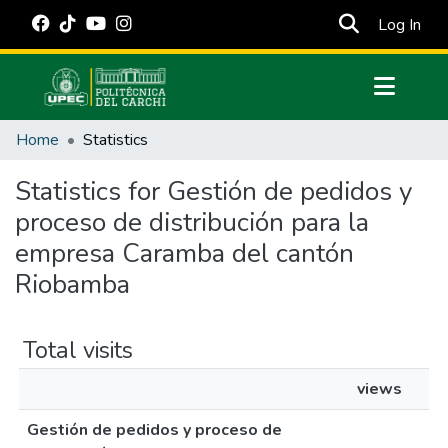
(cur
Log In
Communities & Collections
Home
Statistics
All of DSpace
Statistics for Gestión de pedidos y
Estadísticas Externas
proceso de distribución para la
Manuales
empresa Caramba del cantón
Riobamba
Total visits
views
Gestión de pedidos y proceso de