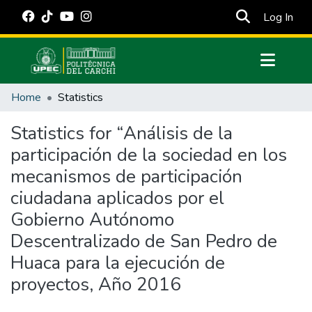
(cur
Log In
Communities & Collections
Home
Statistics
All of DSpace
Statistics for “Análisis de la
Estadísticas Externas
participación de la sociedad en los
Manuales
mecanismos de participación
ciudadana aplicados por el
Gobierno Autónomo
Descentralizado de San Pedro de
Huaca para la ejecución de
proyectos, Año 2016