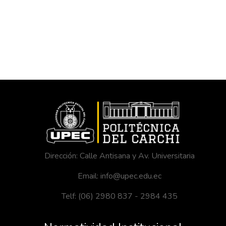
Dirección: Calle Antisana y Av. Universitaria
Email: info@upec.edu.ec
Telf: (06) 2980 837 - 2984 435