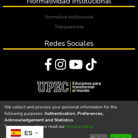
Normatividad Institucional
Normativa Institucional
Transparencia
Redes Sociales
© Todos los derechos reservados 2023
We collect and process your personal information for the
following purposes:
Authentication, Preferences,
Universidad Politécnica Estatal del Carchi
Acknowledgement and Statistics
.
To learn more, please read our
privacy policy
.
Universidad Politécnica Estatal del Carchi | Acreditada por el
ES