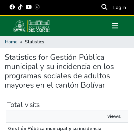
(cur
Log In
Communities & Collections
Home
Statistics
All of DSpace
Statistics for Gestión Pública
Estadísticas Externas
municipal y su incidencia en los
Manuales
programas sociales de adultos
mayores en el cantón Bolívar
Total visits
views
Gestión Pública municipal y su incidencia