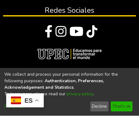
Redes Sociales
© Todos los derechos reservados 2023
We collect and process your personal information for the
following purposes:
Authentication, Preferences,
Universidad Politécnica Estatal del Carchi
Acknowledgement and Statistics
.
To learn more, please read our
privacy policy
.
Universidad Politécnica Estatal del Carchi | Acreditada por el
ES
CACES Resolución N°. 160-SE-33-CACES-2020
Customize
Decline
That's ok