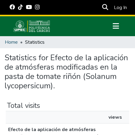
(cur
Log In
Communities & Collections
Home
Statistics
All of DSpace
Statistics for Efecto de la aplicación
Estadísticas Externas
de atmósferas modificadas en la
Manuales
pasta de tomate riñón (Solanum
lycopersicum).
Total visits
views
Efecto de la aplicación de atmósferas