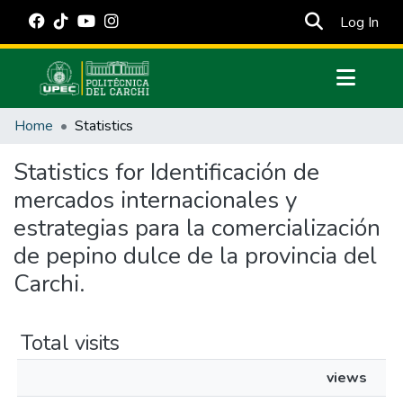
(cur
Log In
Communities & Collections
Home
Statistics
All of DSpace
Statistics for Identificación de
Estadísticas Externas
mercados internacionales y
Manuales
estrategias para la comercialización
de pepino dulce de la provincia del
Carchi.
Total visits
views