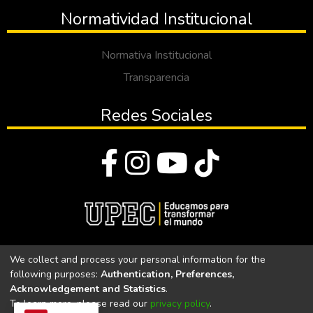
Normatividad Institucional
Normativa Institucional
Transparencia
Redes Sociales
© Todos los derechos reservados 2023
We collect and process your personal information for the
following purposes:
Authentication, Preferences,
Universidad Politécnica Estatal del Carchi
Acknowledgement and Statistics
.
To learn more, please read our
privacy policy
.