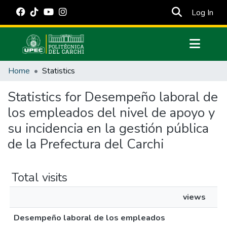
(cur
Log In
Communities & Collections
Home
Statistics
All of DSpace
Statistics for Desempeño laboral de
Estadísticas Externas
los empleados del nivel de apoyo y
Manuales
su incidencia en la gestión pública
de la Prefectura del Carchi
Total visits
views
Desempeño laboral de los empleados