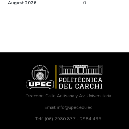
August 2026
0
Dirección: Calle Antisana y Av. Universitaria
Email: info@upec.edu.ec
Telf: (06) 2980 837 - 2984 435