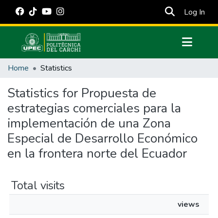
(cur
Log In
Communities & Collections
Home
Statistics
All of DSpace
Statistics for Propuesta de
Estadísticas Externas
estrategias comerciales para la
Manuales
implementación de una Zona
Especial de Desarrollo Económico
en la frontera norte del Ecuador
Total visits
views