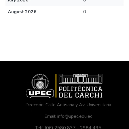
July 2026
0
August 2026
0
Dirección: Calle Antisana y Av. Universitaria
Email: info@upec.edu.ec
Telf: (06) 2980 837 - 2984 435