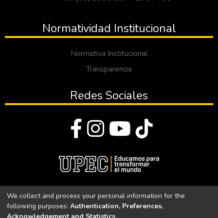
Normatividad Institucional
Normativa Institucional
Transparencia
Redes Sociales
© Todos los derechos reservados 2023
We collect and process your personal information for the
following purposes:
Authentication, Preferences,
Universidad Politécnica Estatal del Carchi
Acknowledgement and Statistics
.