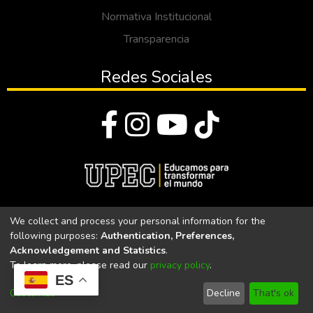
Normativa Institucional
Transparencia
Redes Sociales
© Todos los derechos reservados 2023
We collect and process your personal information for the
following purposes:
Authentication, Preferences,
Universidad Politécnica Estatal del Carchi
Acknowledgement and Statistics
.
To learn more, please read our
privacy policy
.
Universidad Politécnica Estatal del Carchi | Acreditada por el
ES
CACES Resolución N°. 160-SE-33-CACES-2020
Customize
Decline
That's ok