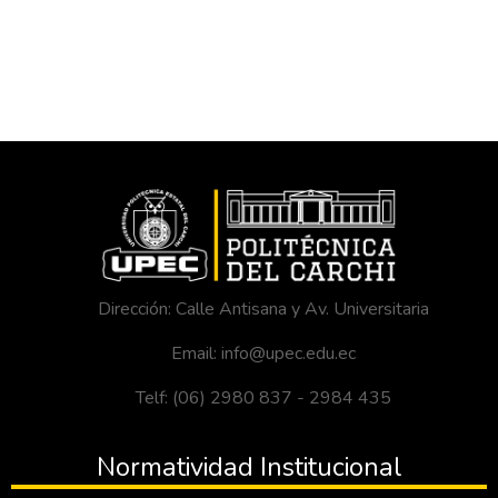
Dirección: Calle Antisana y Av. Universitaria
Email: info@upec.edu.ec
Telf: (06) 2980 837 - 2984 435
Normatividad Institucional