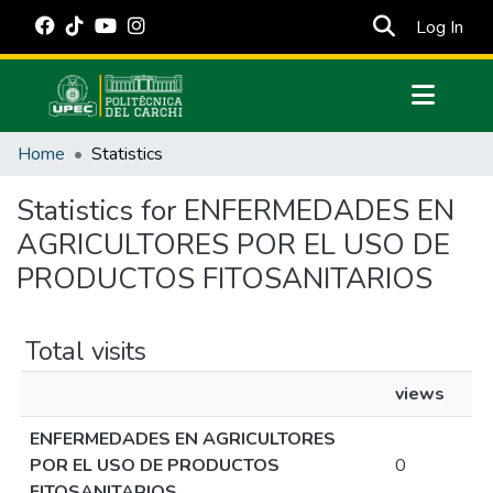
(cur
Log In
Communities & Collections
Home
Statistics
All of DSpace
Statistics for ENFERMEDADES EN
Estadísticas Externas
AGRICULTORES POR EL USO DE
Manuales
PRODUCTOS FITOSANITARIOS
Total visits
views
ENFERMEDADES EN AGRICULTORES
POR EL USO DE PRODUCTOS
0
FITOSANITARIOS