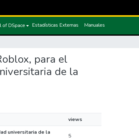
Estadísticas Externas
Manuales
l of DSpace
Roblox, para el
versitaria de la
views
d universitaria de la
5