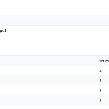
pdf
view
2
1
1
1