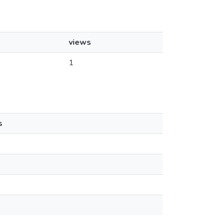
views
1
s