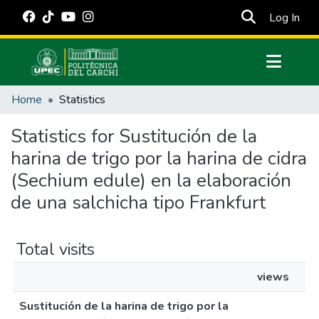
(cur
Log In
Communities & Collections
Home
Statistics
All of DSpace
Statistics for Sustitución de la
Estadísticas Externas
harina de trigo por la harina de cidra
Manuales
(Sechium edule) en la elaboración
de una salchicha tipo Frankfurt
Total visits
views
Sustitución de la harina de trigo por la