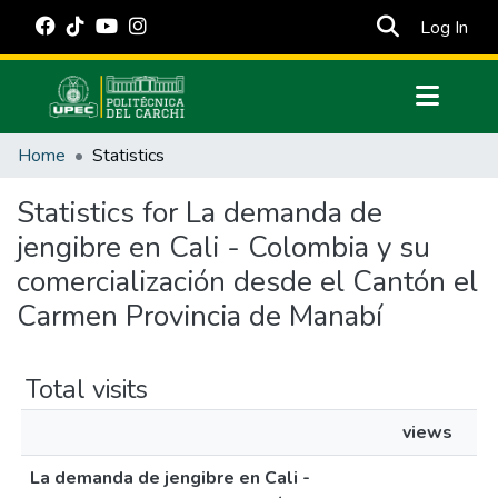
(cur
Log In
Communities & Collections
Home
Statistics
All of DSpace
Statistics for La demanda de
Estadísticas Externas
jengibre en Cali - Colombia y su
Manuales
comercialización desde el Cantón el
Carmen Provincia de Manabí
Total visits
views
La demanda de jengibre en Cali -