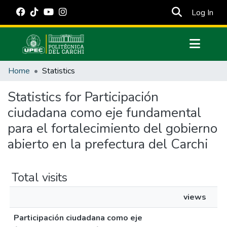
(cur
Log In
Communities & Collections
Home
Statistics
All of DSpace
Statistics for Participación
Estadísticas Externas
ciudadana como eje fundamental
Manuales
para el fortalecimiento del gobierno
abierto en la prefectura del Carchi
Total visits
views
Participación ciudadana como eje