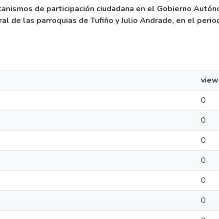
canismos de participación ciudadana en el Gobierno Autó
ral de las parroquias de Tufiño y Julio Andrade, en el per
view
0
0
0
0
0
0