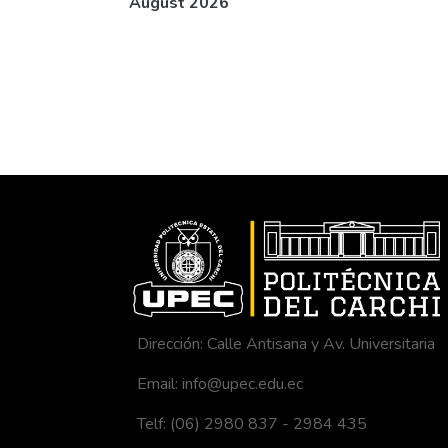
August 2026
Dirección: Calle Antisana y Av. Universitaria
Email: info@upec.edu.ec
Telf: (06) 2980 837 - 2984 435