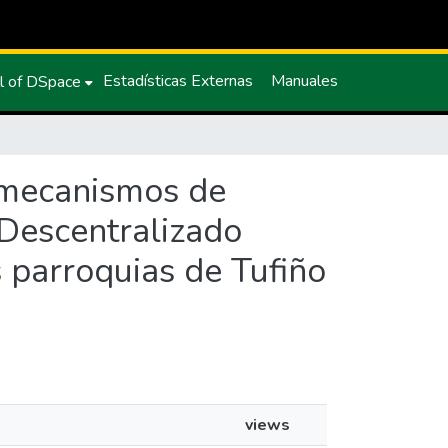
Estadísticas Externas
Manuales
l of DSpace
s mecanismos de
Descentralizado
s parroquias de Tufiño
views