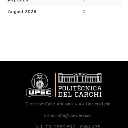
July 2026
0
August 2026
0
Dirección: Calle Antisana y Av. Universitaria
Email: info@upec.edu.ec
Telf: (06) 2980 837 - 2984 435