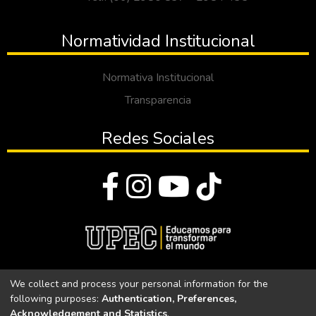
Normatividad Institucional
Normativa Institucional
Transparencia
Redes Sociales
© Todos los derechos reservados 2023
We collect and process your personal information for the
following purposes:
Authentication, Preferences,
Universidad Politécnica Estatal del Carchi
Acknowledgement and Statistics
.