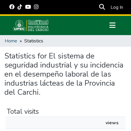
(cur
Log In
Communities & Collections
Home
Statistics
All of DSpace
Statistics for El sistema de
Estadísticas Externas
seguridad industrial y su incidencia
Manuales
en el desempeño laboral de las
industrias lácteas de la Provincia
del Carchi.
Total visits
views