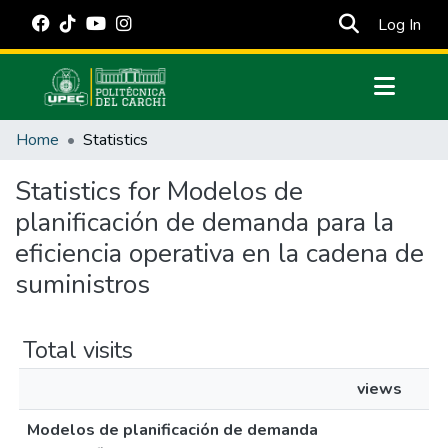
(cur
Log In
Communities & Collections
Home
Statistics
All of DSpace
Statistics for Modelos de
Estadísticas Externas
planificación de demanda para la
Manuales
eficiencia operativa en la cadena de
suministros
Total visits
views
Modelos de planificación de demanda