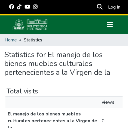
(cur
Log In
Communities & Collections
Home
Statistics
All of DSpace
Statistics for El manejo de los
Estadísticas Externas
bienes muebles culturales
Manuales
pertenecientes a la Virgen de la
Total visits
views
El manejo de los bienes muebles
culturales pertenecientes a la Virgen de
0
la