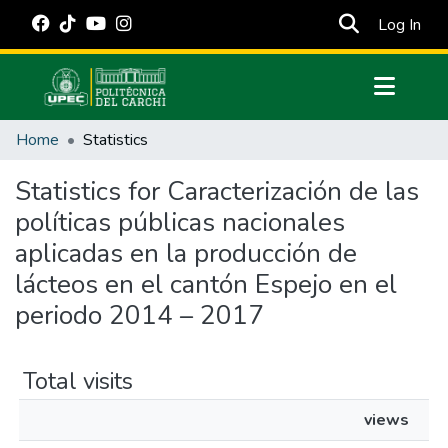
(cur
Log In
Communities & Collections
Home
Statistics
All of DSpace
Statistics for Caracterización de las
Estadísticas Externas
políticas públicas nacionales
Manuales
aplicadas en la producción de
lácteos en el cantón Espejo en el
periodo 2014 – 2017
Total visits
views