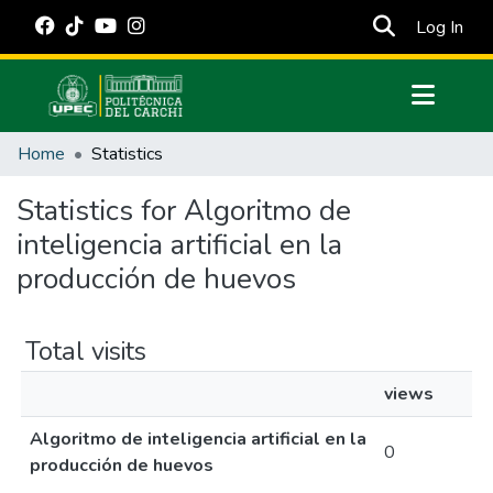
(cur
Log In
Communities & Collections
Home
Statistics
All of DSpace
Statistics for Algoritmo de
Estadísticas Externas
inteligencia artificial en la
Manuales
producción de huevos
Total visits
views
Algoritmo de inteligencia artificial en la
0
producción de huevos