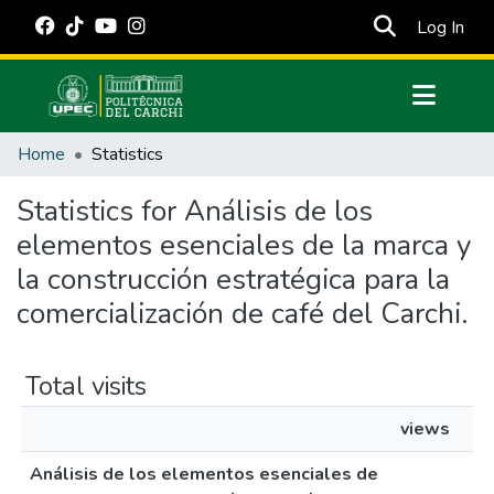
(cur
Log In
Communities & Collections
Home
Statistics
All of DSpace
Statistics for Análisis de los
Estadísticas Externas
elementos esenciales de la marca y
Manuales
la construcción estratégica para la
comercialización de café del Carchi.
Total visits
views
Análisis de los elementos esenciales de