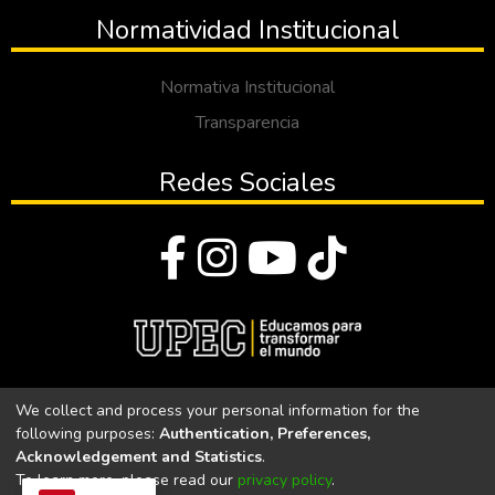
Normatividad Institucional
Normativa Institucional
Transparencia
Redes Sociales
© Todos los derechos reservados 2023
We collect and process your personal information for the
following purposes:
Authentication, Preferences,
Universidad Politécnica Estatal del Carchi
Acknowledgement and Statistics
.
To learn more, please read our
privacy policy
.