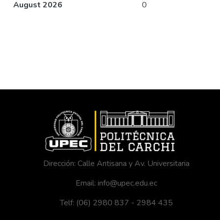
August 2026
0
Dirección: Calle Antisana y Av. Universitaria
Email: info@upec.edu.ec
Telf: (06) 2980 837 - 2984 435