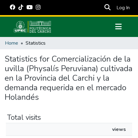
(cur
Log In
Communities & Collections
Home
Statistics
All of DSpace
Statistics for Comercialización de la
Estadísticas Externas
uvilla (Physalís Peruviana) cultivada
Manuales
en la Provincia del Carchi y la
demanda requerida en el mercado
Holandés
Total visits
views