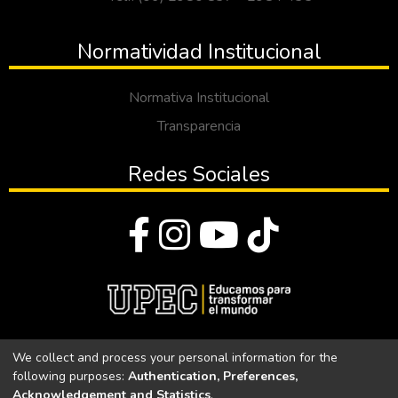
Normatividad Institucional
Normativa Institucional
Transparencia
Redes Sociales
© Todos los derechos reservados 2023
We collect and process your personal information for the
following purposes:
Authentication, Preferences,
Universidad Politécnica Estatal del Carchi
Acknowledgement and Statistics
.