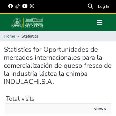
(cur
Log In
Communities & Collections
Home
Statistics
All of DSpace
Statistics for Oportunidades de
Estadísticas Externas
mercados internacionales para la
Manuales
comercialización de queso fresco de
la Industria láctea la chimba
INDULACHI.S.A.
Total visits
views