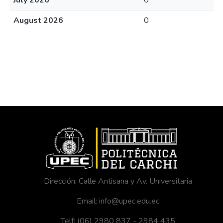
July 2026
0
August 2026
0
Dirección: Calle Antisana y Av. Universitaria
Email: info@upec.edu.ec
Telf: (06) 2980 837 - 2984 435