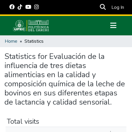
(cur
Log In
Communities & Collections
Home
Statistics
All of DSpace
Statistics for Evaluación de la
Estadísticas Externas
influencia de tres dietas
Manuales
alimenticias en la calidad y
composición química de la leche de
bovinos en sus diferentes etapas
de lactancia y calidad sensorial.
Total visits