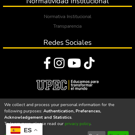
Normatividad Institucional
Normativa Institucional
Transparencia
Redes Sociales
© Todos los derechos reservados 2023
We collect and process your personal information for the
following purposes:
Authentication, Preferences,
Universidad Politécnica Estatal del Carchi
Acknowledgement and Statistics
.
To learn more, please read our
privacy policy
.
Universidad Politécnica Estatal del Carchi | Acreditada por el
ES