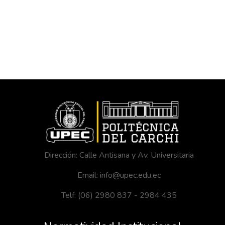
Dirección: Calle Antisana y Av. Universitaria
Email: info@upec.edu.ec
Telf: (06) 2980 837 - 2984 435