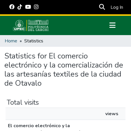
(cur
Log In
Communities & Collections
Home
Statistics
All of DSpace
Statistics for El comercio
Estadísticas Externas
electrónico y la comercialización de
Manuales
las artesanías textiles de la ciudad
de Otavalo
Total visits
views
El comercio electrónico y la